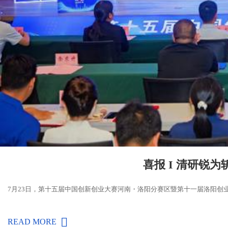
支持
反馈
关注
数据
喜报 I 清研锐
7月23日，第十五届中国创新创业大赛河南・洛阳分赛区暨第十一届洛阳创
READ MORE