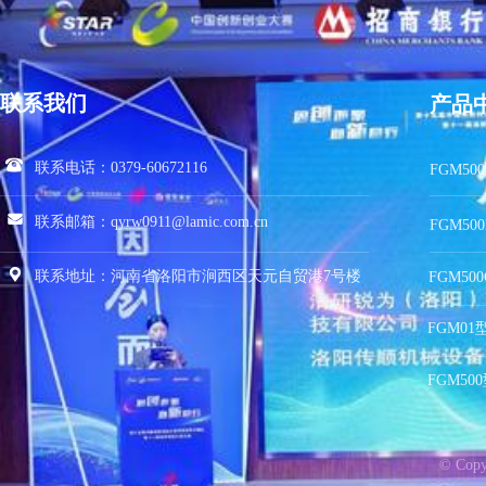
联系我们
产品
联系电话：
0379-60672116
FGM5
联系邮箱：qyrw0911@lamic.com.cn
FGM5
联系地址：河南省洛阳市涧西区天元自贸港7号楼
FGM5
FGM0
FGM5
© Co