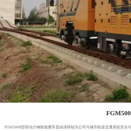
FGM5
FGM500B型双动力钢轨铣磨车是由清研锐为公司与城市轨道交通系统安