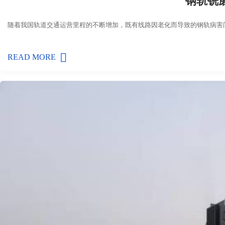
钢轨铣
随着我国轨道交通运营里程的不断增加，既有线路因老化而导致的钢轨病害
READ MORE