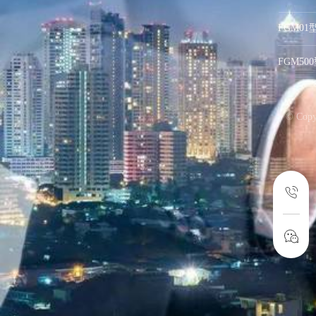
FGM0
FGM5
© Co
支持
反馈
关注
数据