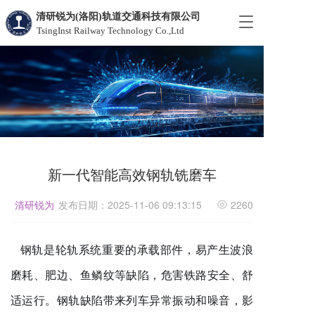
清研锐为(洛阳)轨道交通科技有限公司
T
TsingInst Railway Technology Co.,Ltd
o
g
g
l
e
n
a
v
i
g
新一代智能高效钢轨铣磨车
a
t
清研锐为
发布日期：2025-11-06 09:13:15
2260
i
o
n
钢轨是轮轨系统重要的承载部件，易产生波浪
磨耗、肥边、鱼鳞纹等缺陷，危害铁路安全、舒
适运行。钢轨缺陷带来列车异常振动和噪音，影