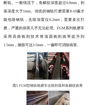
断轨。一般情况下，
鱼鳞纹
深度超过
0.8mm，剥
落深度大于1mm。传统的钢轨打磨需要8-10遍才
能包络钢轨，去除深度仅0.2mm，需要多次打
磨，严重的病害几乎无法处理。FGM系列铣磨车
采用高效铣削技术将顶面铣削效率提升到
1.5mm，侧面可达3-5mm，一遍即可消除病害。
图5 FGM
型
钢轨
铣磨车
去除剥落和鱼鳞纹效果