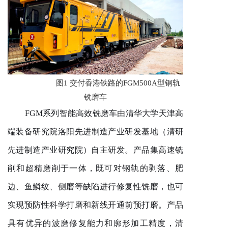
图
1
交付香港铁路的FGM500A型钢轨
铣磨车
FGM系列智能高效铣磨车由清华大学天津高
端装备研究院
洛阳
先进制造产业研发基地（清研
先进制造产业研究院）自主研发。产品集
高速铣
削
和超精磨削于一体，既可对钢轨的剥落、肥
边、鱼鳞纹、侧磨等缺陷进行修复性铣磨，也可
实现预防性科学打磨和新线开通前预打磨。产品
具有优异的波磨修复能力和廓形加工精度，清