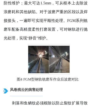
防性维护；最大可达1.5mm，可从根本上去除波
浪磨耗和其他缺陷。对于波磨严重的区段以及
焊
接接头
，一遍即可实现平顺性处理。
FGM系列铣
磨车配备高精度柔性打磨装置，可对钢轨进行
抛
光处理
，实现
“静音”维护。
图4 FGM
型
钢轨
铣磨车作业后波磨对比
风卷残云的病害处理
剥落和鱼鳞纹必须根除以防止裂纹扩展导致