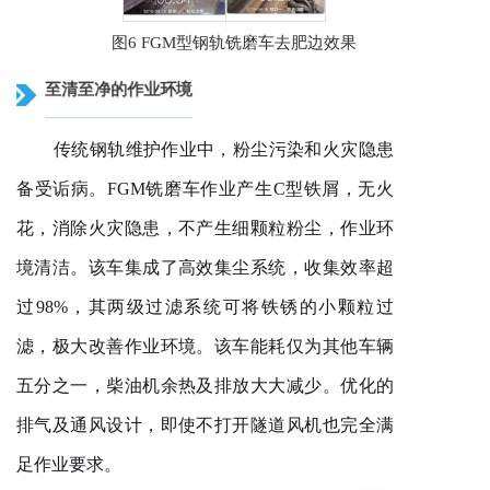
图6 FGM
型
钢轨
铣磨车
去肥边效果
至清至净的作业环境
传统钢轨维护作业中，粉尘污染和火灾隐患
备受诟病。
FGM铣磨车作业产生C型铁屑，无火
花，消除火灾隐患，不产生细颗粒粉尘，作业环
境清洁。该车集成了高效集尘系统，收集效率超
过98%，其两级过滤系统可将铁锈的小颗粒过
滤，极大改善作业环境。该车能耗仅为其他车辆
五分之一，柴油机余热及排放大大减少。优化的
排气及通风设计，即使不打开
隧道风机
也完全满
足作业要求。